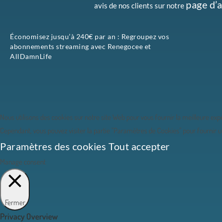
page d’a
avis de nos clients sur notre
Économisez jusqu’à 240€ par an : Regroupez vos
abonnements streaming avec Renegocee et
AllDamnLife
Nous utilisons des cookies sur notre site Web pour vous fournir la meilleure exp
Cependant, vous pouvez visiter la partie "Paramètres de Cookies" pour fournir 
Paramètres des cookies
Tout accepter
Manage consent
Fermer
Privacy Overview