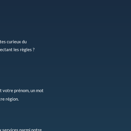
tes curieux du
ctant les règles ?
nt votre prénom, un mot
re région.
x services parmi notre