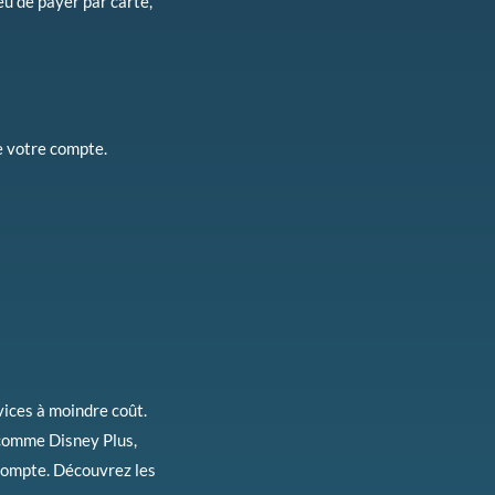
u de payer par carte,
e votre compte.
ices à moindre coût.
 comme Disney Plus,
 compte. Découvrez les