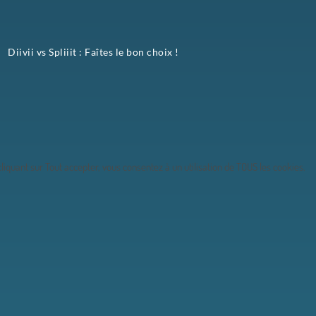
Diivii vs Spliiit : Faîtes le bon choix !
iquant sur Tout accepter, vous consentez à un utilisation de TOUS les cookies.