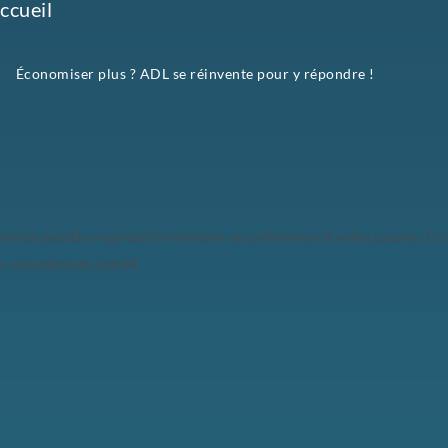
ccueil
Économiser plus ? ADL se réinvente pour y répondre !
érience possible en gardant en mémoire vos préférences et visites passées. En cl
un consentement contrôlé.