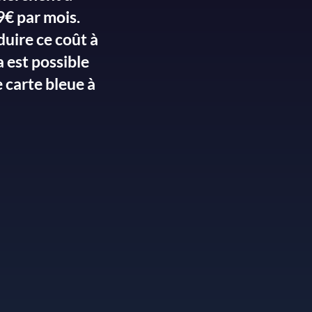
9€ par mois.
duire ce coût à
a est possible
 carte bleue à