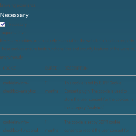
browsing experience.
Necessary
Necessary
Toujours activé
Necessary cookies are absolutely essential for the website to function properly.
These cookies ensure basic functionalities and security features of the website,
anonymously.
COOKIE
DURÉE
DESCRIPTION
cookielawinfo-
11
This cookie is set by GDPR Cookie
checkbox-analytics
months
Consent plugin. The cookie is used to
store the user consent for the cookies in
the category "Analytics".
cookielawinfo-
11
The cookie is set by GDPR cookie
checkbox-functional
months
consent to record the user consent for