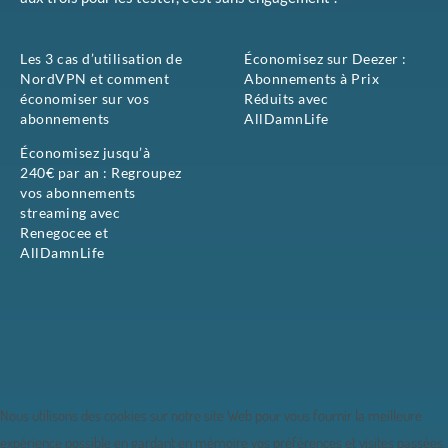
Les 3 cas d’utilisation de
Économisez sur Deezer :
NordVPN et comment
Abonnements à Prix
économiser sur vos
Réduits avec
abonnements
AllDamnLife
Économisez jusqu’à
240€ par an : Regroupez
vos abonnements
streaming avec
Renegocee et
AllDamnLife
Nous utilisons des cookies sur notre site Web pour vous fournir la meilleure
expérience possible en gardant en mémoire vos préférences et visites passées.